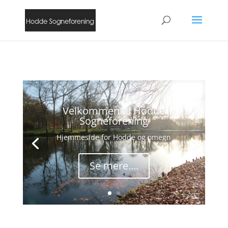
Velkommen til Hodde
Sogneforening
Hjemmeside for Hodde og omegn
Se mere....