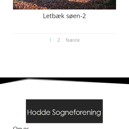
Letbæk søen-2
1
2
Næste
Om os....